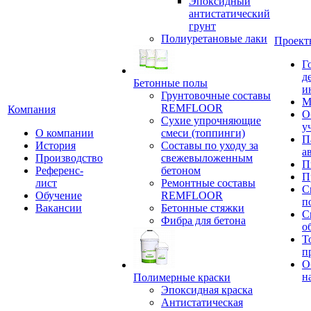
Эпоксидный
антистатический
грунт
Полиуретановые лаки
Проект
Г
д
Бетонные полы
и
Грунтовочные составы
М
REMFLOOR
Компания
О
Сухие упрочняющие
у
О компании
смеси (топпинги)
П
История
Составы по уходу за
а
Производство
свежевыложенным
П
Референс-
бетоном
П
лист
Ремонтные составы
С
Обучение
REMFLOOR
п
Вакансии
Бетонные стяжки
С
Фибра для бетона
о
Т
п
О
н
Полимерные краски
Эпоксидная краска
Антистатическая