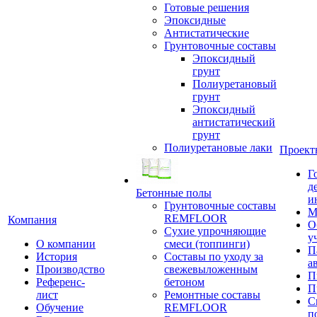
Готовые решения
Эпоксидные
Антистатические
Грунтовочные составы
Эпоксидный
грунт
Полиуретановый
грунт
Эпоксидный
антистатический
грунт
Полиуретановые лаки
Проект
Г
д
Бетонные полы
и
Грунтовочные составы
М
REMFLOOR
Компания
О
Сухие упрочняющие
у
О компании
смеси (топпинги)
П
История
Составы по уходу за
а
Производство
свежевыложенным
П
Референс-
бетоном
П
лист
Ремонтные составы
С
Обучение
REMFLOOR
п