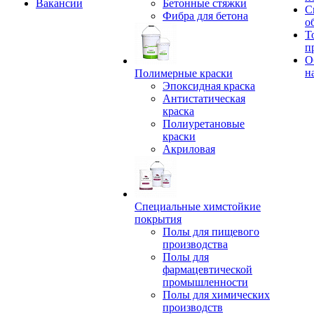
Вакансии
Бетонные стяжки
С
Фибра для бетона
о
Т
п
О
н
Полимерные краски
Эпоксидная краска
Антистатическая
краска
Полиуретановые
краски
Акриловая
Специальные химстойкие
покрытия
Полы для пищевого
производства
Полы для
фармацевтической
промышленности
Полы для химических
производств