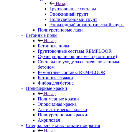
Назад
Грунтовочные составы
Эпоксидный грунт
Полиуретановый грунт
Эпоксидный антистатический грунт
Полиуретановые лаки
Бетонные полы
Назад
Бетонные полы
Грунтовочные составы REMFLOOR
Сухие упрочняющие смеси (топпинги)
Составы по уходу за свежевыложенным
бетоном
Ремонтные составы REMFLOOR
Бетонные стяжки
Фибра для бетона
Полимерные краски
Назад
Полимерные краски
Эпоксидная краска
Антистатическая краска
Полиуретановые краски
Акриловая
Специальные химстойкие покрытия
Назад