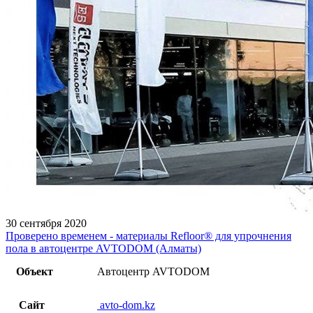
30 сентября 2020
Проверено временем - материалы Refloor®️ для упрочнения
пола в автоцентре AVTODOM (Алматы)
Объект
Автоцентр AVTODOM
Сайт
avto-dom.kz