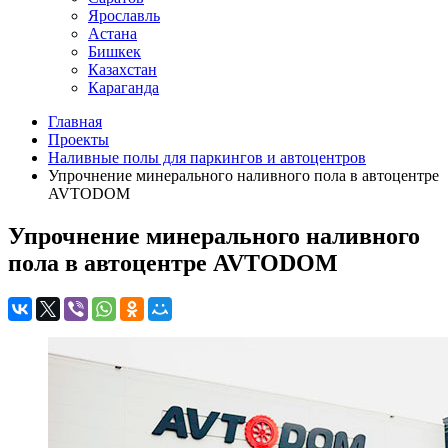
Ярославль
Астана
Бишкек
Казахстан
Караганда
Главная
Проекты
Наливные полы для паркингов и автоцентров
Упрочнение минерального наливного пола в автоцентре
AVTODOM
Упрочнение минерального наливного
пола в автоцентре AVTODOM