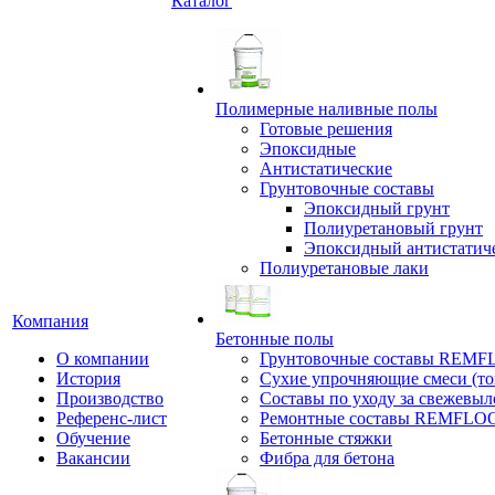
Каталог
Полимерные наливные полы
Готовые решения
Эпоксидные
Антистатические
Грунтовочные составы
Эпоксидный грунт
Полиуретановый грунт
Эпоксидный антистатич
Полиуретановые лаки
Компания
Бетонные полы
О компании
Грунтовочные составы REM
История
Сухие упрочняющие смеси (т
Производство
Составы по уходу за свежевы
Референс-лист
Ремонтные составы REMFLO
Обучение
Бетонные стяжки
Вакансии
Фибра для бетона