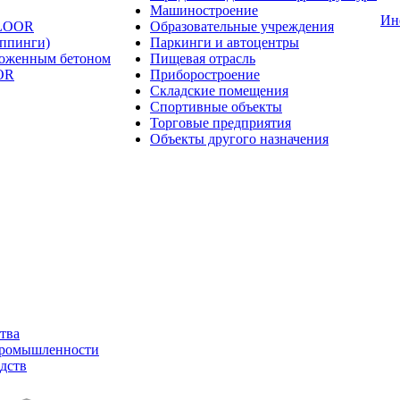
Машиностроение
Ин
FLOOR
Образовательные учреждения
оппинги)
Паркинги и автоцентры
ложенным бетоном
Пищевая отрасль
OR
Приборостроение
Складские помещения
Спортивные объекты
Торговые предприятия
Объекты другого назначения
тва
промышленности
дств