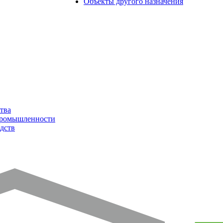
Объекты другого назначения
тва
промышленности
дств