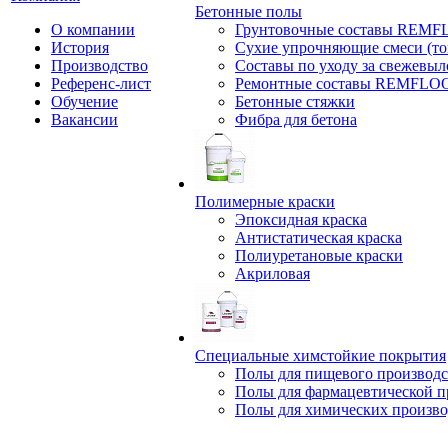
Бетонные полы
О компании
Грунтовочные составы REM
История
Сухие упрочняющие смеси (т
Производство
Составы по уходу за свежевы
Референс-лист
Ремонтные составы REMFLO
Обучение
Бетонные стяжки
Вакансии
Фибра для бетона
Полимерные краски
Эпоксидная краска
Антистатическая краска
Полиуретановые краски
Акриловая
Специальные химстойкие покрытия
Полы для пищевого производс
Полы для фармацевтической 
Полы для химических произво