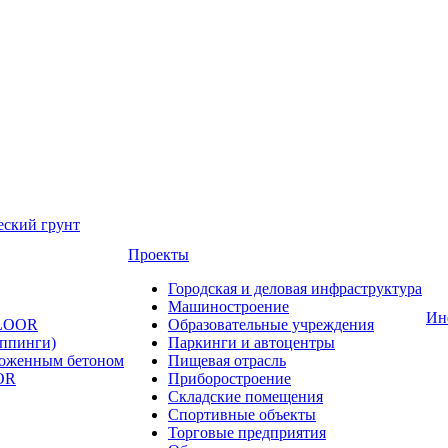
еский грунт
Проекты
Городская и деловая инфраструктура
Машиностроение
Ин
FLOOR
Образовательные учреждения
оппинги)
Паркинги и автоцентры
ложенным бетоном
Пищевая отрасль
OR
Приборостроение
Складские помещения
Спортивные объекты
Торговые предприятия