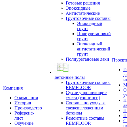
Готовые решения
Эпоксидные
Антистатические
Грунтовочные составы
Эпоксидный
грунт
Полиуретановый
грунт
Эпоксидный
антистатический
грунт
Полиуретановые лаки
Проект
Г
д
Бетонные полы
и
Грунтовочные составы
М
REMFLOOR
Компания
О
Сухие упрочняющие
у
О компании
смеси (топпинги)
П
История
Составы по уходу за
а
Производство
свежевыложенным
П
Референс-
бетоном
П
лист
Ремонтные составы
С
Обучение
REMFLOOR
п