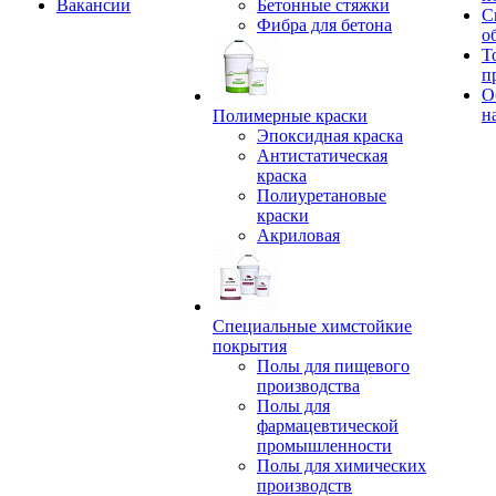
Вакансии
Бетонные стяжки
С
Фибра для бетона
о
Т
п
О
н
Полимерные краски
Эпоксидная краска
Антистатическая
краска
Полиуретановые
краски
Акриловая
Специальные химстойкие
покрытия
Полы для пищевого
производства
Полы для
фармацевтической
промышленности
Полы для химических
производств