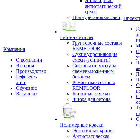
Эпоксидный
антистатический
грунт
Полиуретановые лаки
Проект
Г
д
Бетонные полы
и
Грунтовочные составы
М
REMFLOOR
Компания
О
Сухие упрочняющие
у
О компании
смеси (топпинги)
П
История
Составы по уходу за
а
Производство
свежевыложенным
П
Референс-
бетоном
П
лист
Ремонтные составы
С
Обучение
REMFLOOR
п
Вакансии
Бетонные стяжки
С
Фибра для бетона
о
Т
п
О
н
Полимерные краски
Эпоксидная краска
Антистатическая