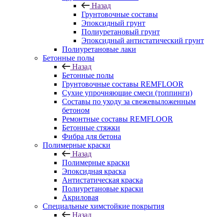
Назад
Грунтовочные составы
Эпоксидный грунт
Полиуретановый грунт
Эпоксидный антистатический грунт
Полиуретановые лаки
Бетонные полы
Назад
Бетонные полы
Грунтовочные составы REMFLOOR
Сухие упрочняющие смеси (топпинги)
Составы по уходу за свежевыложенным
бетоном
Ремонтные составы REMFLOOR
Бетонные стяжки
Фибра для бетона
Полимерные краски
Назад
Полимерные краски
Эпоксидная краска
Антистатическая краска
Полиуретановые краски
Акриловая
Специальные химстойкие покрытия
Назад