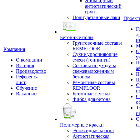
Эпоксидный
антистатический
грунт
Полиуретановые лаки
Проект
Г
д
Бетонные полы
и
Грунтовочные составы
М
REMFLOOR
Компания
О
Сухие упрочняющие
у
О компании
смеси (топпинги)
П
История
Составы по уходу за
а
Производство
свежевыложенным
П
Референс-
бетоном
П
лист
Ремонтные составы
С
Обучение
REMFLOOR
п
Вакансии
Бетонные стяжки
С
Фибра для бетона
о
Т
п
О
н
Полимерные краски
Эпоксидная краска
Антистатическая