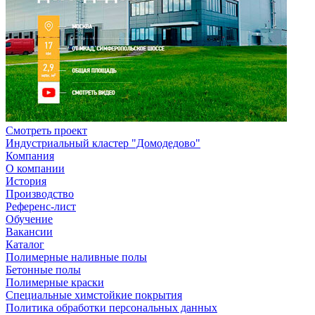
Смотреть проект
Индустриальный кластер "Домодедово"
Компания
О компании
История
Производство
Референс-лист
Обучение
Вакансии
Каталог
Полимерные наливные полы
Бетонные полы
Полимерные краски
Специальные химстойкие покрытия
Политика обработки персональных данных