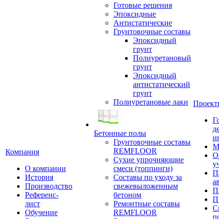
Готовые решения
Эпоксидные
Антистатические
Грунтовочные составы
Эпоксидный
грунт
Полиуретановый
грунт
Эпоксидный
антистатический
грунт
Полиуретановые лаки
Проект
Г
д
Бетонные полы
и
Грунтовочные составы
М
REMFLOOR
Компания
О
Сухие упрочняющие
у
О компании
смеси (топпинги)
П
История
Составы по уходу за
а
Производство
свежевыложенным
П
Референс-
бетоном
П
лист
Ремонтные составы
С
Обучение
REMFLOOR
п