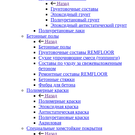
Назад
Грунтовочные составы
Эпоксидный грунт
Полиуретановый грунт
Эпоксидный антистатический грунт
Полиуретановые лаки
Бетонные полы
Назад
Бетонные полы
Грунтовочные составы REMFLOOR
Сухие упрочняющие смеси (топпинги)
Составы по уходу за свежевыложенным
бетоном
Ремонтные составы REMFLOOR
Бетонные стяжки
Фибра для бетона
Полимерные краски
Назад
Полимерные краски
Эпоксидная краска
Антистатическая краска
Полиуретановые краски
Акриловая
Специальные химстойкие покрытия
Назад