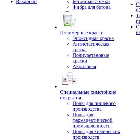
Вакансии
Бетонные стяжки
С
Фибра для бетона
о
Т
п
О
н
Полимерные краски
Эпоксидная краска
Антистатическая
краска
Полиуретановые
краски
Акриловая
Специальные химстойкие
покрытия
Полы для пищевого
производства
Полы для
фармацевтической
промышленности
Полы для химических
производств