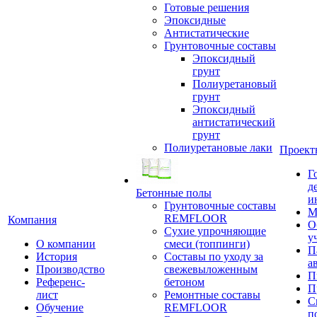
Готовые решения
Эпоксидные
Антистатические
Грунтовочные составы
Эпоксидный
грунт
Полиуретановый
грунт
Эпоксидный
антистатический
грунт
Полиуретановые лаки
Проект
Г
д
Бетонные полы
и
Грунтовочные составы
М
REMFLOOR
Компания
О
Сухие упрочняющие
у
О компании
смеси (топпинги)
П
История
Составы по уходу за
а
Производство
свежевыложенным
П
Референс-
бетоном
П
лист
Ремонтные составы
С
Обучение
REMFLOOR
п