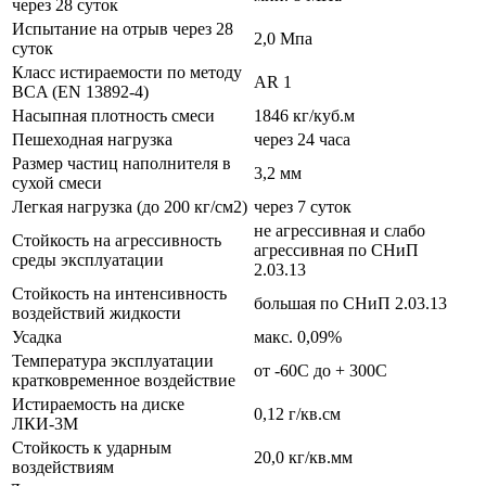
через 28 суток
Испытание на отрыв через 28
2,0 Мпа
суток
Класс истираемости по методу
AR 1
BCA (EN 13892-4)
Насыпная плотность смеси
1846 кг/куб.м
Пешеходная нагрузка
через 24 часа
Размер частиц наполнителя в
3,2 мм
сухой смеси
Легкая нагрузка (до 200 кг/см2)
через 7 суток
не агрессивная и слабо
Стойкость на агрессивность
агрессивная по СНиП
среды эксплуатации
2.03.13
Стойкость на интенсивность
большая по СНиП 2.03.13
воздействий жидкости
Усадка
макс. 0,09%
Температура эксплуатации
от -60С до + 300С
кратковременное воздействие
Истираемость на диске
0,12 г/кв.см
ЛКИ-3М
Стойкость к ударным
20,0 кг/кв.мм
воздействиям