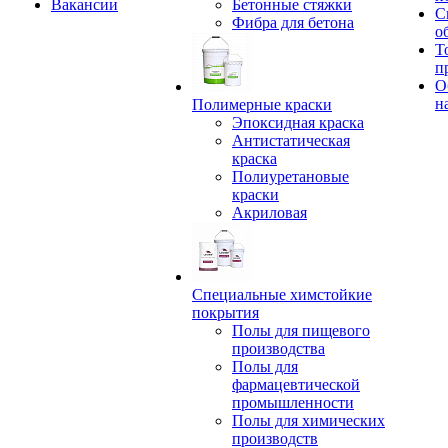
Вакансии
Бетонные стяжки
С
Фибра для бетона
о
Т
п
О
н
Полимерные краски
Эпоксидная краска
Антистатическая
краска
Полиуретановые
краски
Акриловая
Специальные химстойкие
покрытия
Полы для пищевого
производства
Полы для
фармацевтической
промышленности
Полы для химических
производств