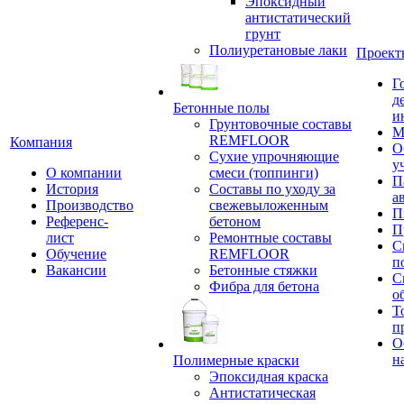
Эпоксидный
антистатический
грунт
Полиуретановые лаки
Проект
Г
д
Бетонные полы
и
Грунтовочные составы
М
REMFLOOR
Компания
О
Сухие упрочняющие
у
О компании
смеси (топпинги)
П
История
Составы по уходу за
а
Производство
свежевыложенным
П
Референс-
бетоном
П
лист
Ремонтные составы
С
Обучение
REMFLOOR
п
Вакансии
Бетонные стяжки
С
Фибра для бетона
о
Т
п
О
н
Полимерные краски
Эпоксидная краска
Антистатическая