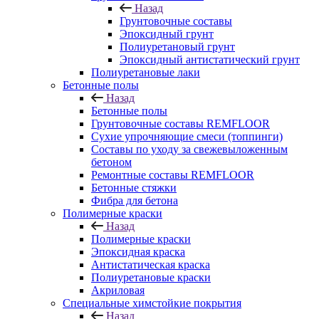
Назад
Грунтовочные составы
Эпоксидный грунт
Полиуретановый грунт
Эпоксидный антистатический грунт
Полиуретановые лаки
Бетонные полы
Назад
Бетонные полы
Грунтовочные составы REMFLOOR
Сухие упрочняющие смеси (топпинги)
Составы по уходу за свежевыложенным
бетоном
Ремонтные составы REMFLOOR
Бетонные стяжки
Фибра для бетона
Полимерные краски
Назад
Полимерные краски
Эпоксидная краска
Антистатическая краска
Полиуретановые краски
Акриловая
Специальные химстойкие покрытия
Назад