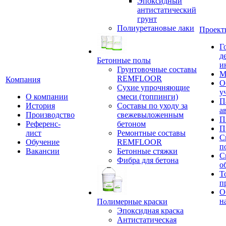
Эпоксидный
антистатический
грунт
Полиуретановые лаки
Проект
Г
д
Бетонные полы
и
Грунтовочные составы
М
REMFLOOR
Компания
О
Сухие упрочняющие
у
О компании
смеси (топпинги)
П
История
Составы по уходу за
а
Производство
свежевыложенным
П
Референс-
бетоном
П
лист
Ремонтные составы
С
Обучение
REMFLOOR
п
Вакансии
Бетонные стяжки
С
Фибра для бетона
о
Т
п
О
н
Полимерные краски
Эпоксидная краска
Антистатическая