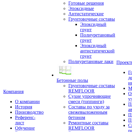
Готовые решения
Эпоксидные
Антистатические
Грунтовочные составы
Эпоксидный
грунт
Полиуретановый
грунт
Эпоксидный
антистатический
грунт
Полиуретановые лаки
Проект
Г
д
Бетонные полы
и
Грунтовочные составы
М
REMFLOOR
Компания
О
Сухие упрочняющие
у
О компании
смеси (топпинги)
П
История
Составы по уходу за
а
Производство
свежевыложенным
П
Референс-
бетоном
П
лист
Ремонтные составы
С
Обучение
REMFLOOR
п