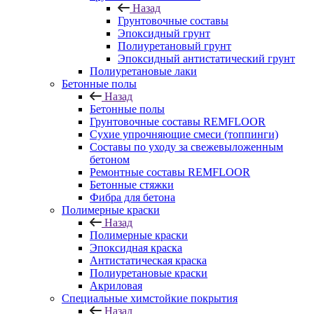
Назад
Грунтовочные составы
Эпоксидный грунт
Полиуретановый грунт
Эпоксидный антистатический грунт
Полиуретановые лаки
Бетонные полы
Назад
Бетонные полы
Грунтовочные составы REMFLOOR
Сухие упрочняющие смеси (топпинги)
Составы по уходу за свежевыложенным
бетоном
Ремонтные составы REMFLOOR
Бетонные стяжки
Фибра для бетона
Полимерные краски
Назад
Полимерные краски
Эпоксидная краска
Антистатическая краска
Полиуретановые краски
Акриловая
Специальные химстойкие покрытия
Назад