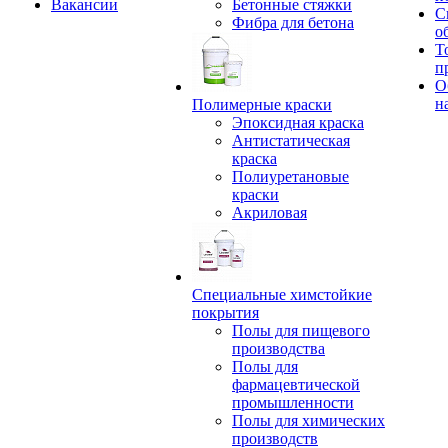
Вакансии
Бетонные стяжки
С
Фибра для бетона
о
Т
п
О
н
Полимерные краски
Эпоксидная краска
Антистатическая
краска
Полиуретановые
краски
Акриловая
Специальные химстойкие
покрытия
Полы для пищевого
производства
Полы для
фармацевтической
промышленности
Полы для химических
производств