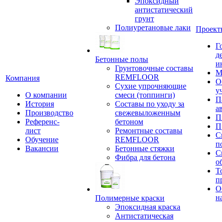
Эпоксидный
антистатический
грунт
Полиуретановые лаки
Проект
Г
д
Бетонные полы
и
Грунтовочные составы
М
REMFLOOR
Компания
О
Сухие упрочняющие
у
О компании
смеси (топпинги)
П
История
Составы по уходу за
а
Производство
свежевыложенным
П
Референс-
бетоном
П
лист
Ремонтные составы
С
Обучение
REMFLOOR
п
Вакансии
Бетонные стяжки
С
Фибра для бетона
о
Т
п
О
н
Полимерные краски
Эпоксидная краска
Антистатическая