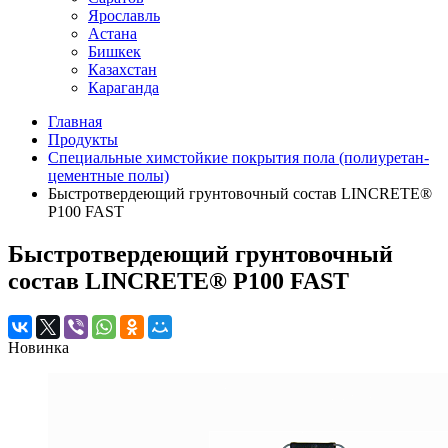
Ярославль
Астана
Бишкек
Казахстан
Караганда
Главная
Продукты
Специальные химстойкие покрытия пола (полиуретан-
цементные полы)
Быстротвердеющий грунтовочный состав LINCRETE®
P100 FAST
Быстротвердеющий грунтовочный
состав LINCRETE® P100 FAST
Новинка