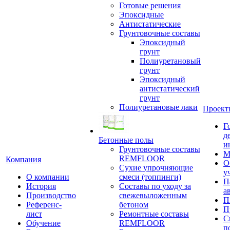
Готовые решения
Эпоксидные
Антистатические
Грунтовочные составы
Эпоксидный
грунт
Полиуретановый
грунт
Эпоксидный
антистатический
грунт
Полиуретановые лаки
Проект
Г
д
Бетонные полы
и
Грунтовочные составы
М
REMFLOOR
Компания
О
Сухие упрочняющие
у
О компании
смеси (топпинги)
П
История
Составы по уходу за
а
Производство
свежевыложенным
П
Референс-
бетоном
П
лист
Ремонтные составы
С
Обучение
REMFLOOR
п