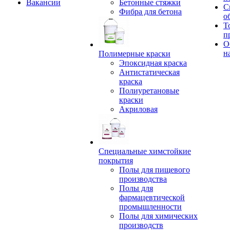
Вакансии
Бетонные стяжки
С
Фибра для бетона
о
Т
п
О
н
Полимерные краски
Эпоксидная краска
Антистатическая
краска
Полиуретановые
краски
Акриловая
Специальные химстойкие
покрытия
Полы для пищевого
производства
Полы для
фармацевтической
промышленности
Полы для химических
производств