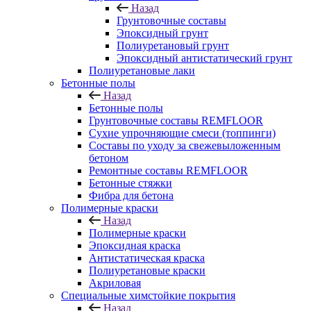
Назад
Грунтовочные составы
Эпоксидный грунт
Полиуретановый грунт
Эпоксидный антистатический грунт
Полиуретановые лаки
Бетонные полы
Назад
Бетонные полы
Грунтовочные составы REMFLOOR
Сухие упрочняющие смеси (топпинги)
Составы по уходу за свежевыложенным
бетоном
Ремонтные составы REMFLOOR
Бетонные стяжки
Фибра для бетона
Полимерные краски
Назад
Полимерные краски
Эпоксидная краска
Антистатическая краска
Полиуретановые краски
Акриловая
Специальные химстойкие покрытия
Назад