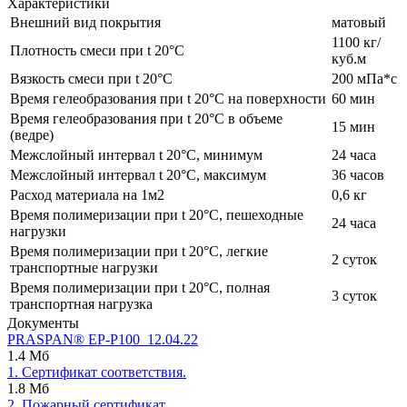
Характеристики
Внешний вид покрытия
матовый
1100 кг/
Плотность смеси при t 20°C
куб.м
Вязкость смеси при t 20°С
200 мПа*с
Время гелеобразования при t 20°C на поверхности
60 мин
Время гелеобразования при t 20°C в объеме
15 мин
(ведре)
Межслойный интервал t 20°С, минимум
24 часа
Межслойный интервал t 20°С, максимум
36 часов
Расход материала на 1м2
0,6 кг
Время полимеризации при t 20°C, пешеходные
24 часа
нагрузки
Время полимеризации при t 20°C, легкие
2 суток
транспортные нагрузки
Время полимеризации при t 20°C, полная
3 суток
транспортная нагрузка
Документы
PRASPAN® ЕP-P100_12.04.22
1.4 Мб
1. Сертификат соответствия.
1.8 Мб
2. Пожарный сертификат.