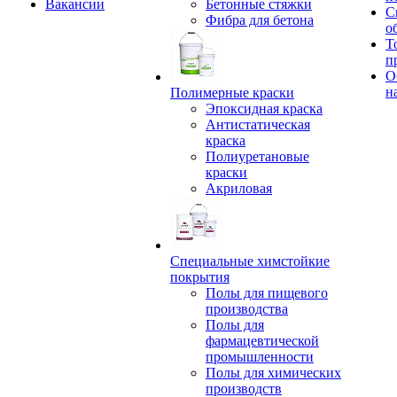
Вакансии
Бетонные стяжки
С
Фибра для бетона
о
Т
п
О
н
Полимерные краски
Эпоксидная краска
Антистатическая
краска
Полиуретановые
краски
Акриловая
Специальные химстойкие
покрытия
Полы для пищевого
производства
Полы для
фармацевтической
промышленности
Полы для химических
производств