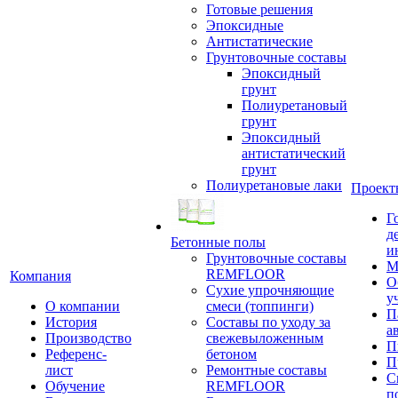
Готовые решения
Эпоксидные
Антистатические
Грунтовочные составы
Эпоксидный
грунт
Полиуретановый
грунт
Эпоксидный
антистатический
грунт
Полиуретановые лаки
Проект
Г
д
Бетонные полы
и
Грунтовочные составы
М
REMFLOOR
Компания
О
Сухие упрочняющие
у
О компании
смеси (топпинги)
П
История
Составы по уходу за
а
Производство
свежевыложенным
П
Референс-
бетоном
П
лист
Ремонтные составы
С
Обучение
REMFLOOR
п