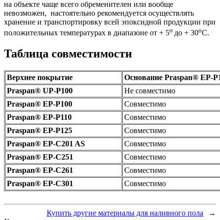
на объекте чаще всего обременителен или вообще
невозможен, настоятельно рекомендуется осуществлять
хранение и транспортировку всей эпоксидной продукции при
о
о
положительных температурах в диапазоне от + 5
до + 30
С.
Таблица совместимости
Верхнее покрытие
Основание Praspan® ЕP-P
Praspan® UP-P100
Не совместимо
Praspan® EP-P100
Cовместимо
Praspan® EP-P110
Cовместимо
Praspan® EP-P125
Cовместимо
Praspan® EP-C201 AS
Cовместимо
Praspan® EP-C251
Cовместимо
Praspan® EP-C261
Cовместимо
Praspan® EP-C301
Cовместимо
Купить другие материалы для наливного пола
→