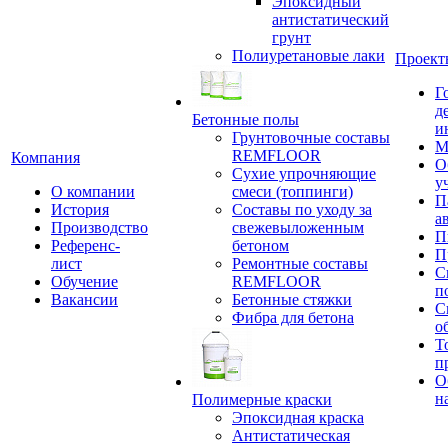
Эпоксидный
антистатический
грунт
Полиуретановые лаки
Проект
Г
д
Бетонные полы
и
Грунтовочные составы
М
REMFLOOR
Компания
О
Сухие упрочняющие
у
О компании
смеси (топпинги)
П
История
Составы по уходу за
а
Производство
свежевыложенным
П
Референс-
бетоном
П
лист
Ремонтные составы
С
Обучение
REMFLOOR
п
Вакансии
Бетонные стяжки
С
Фибра для бетона
о
Т
п
О
н
Полимерные краски
Эпоксидная краска
Антистатическая