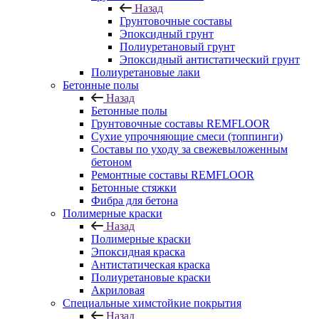
Назад
Грунтовочные составы
Эпоксидный грунт
Полиуретановый грунт
Эпоксидный антистатический грунт
Полиуретановые лаки
Бетонные полы
Назад
Бетонные полы
Грунтовочные составы REMFLOOR
Сухие упрочняющие смеси (топпинги)
Составы по уходу за свежевыложенным
бетоном
Ремонтные составы REMFLOOR
Бетонные стяжки
Фибра для бетона
Полимерные краски
Назад
Полимерные краски
Эпоксидная краска
Антистатическая краска
Полиуретановые краски
Акриловая
Специальные химстойкие покрытия
Назад