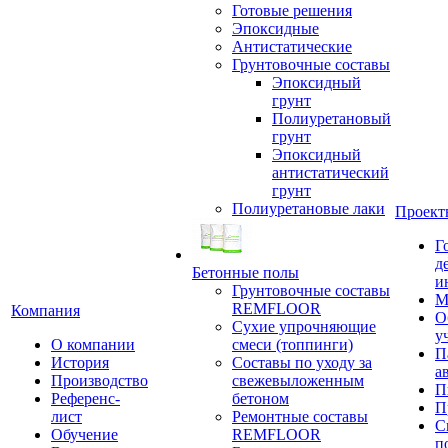
Готовые решения
Эпоксидные
Антистатические
Грунтовочные составы
Эпоксидный
грунт
Полиуретановый
грунт
Эпоксидный
антистатический
грунт
Полиуретановые лаки
Проект
Г
д
Бетонные полы
и
Грунтовочные составы
М
REMFLOOR
Компания
О
Сухие упрочняющие
у
О компании
смеси (топпинги)
П
История
Составы по уходу за
а
Производство
свежевыложенным
П
Референс-
бетоном
П
лист
Ремонтные составы
С
Обучение
REMFLOOR
п