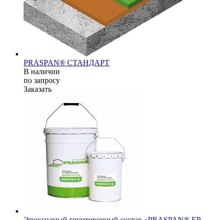
PRASPAN® СТАНДАРТ
В наличии
по зап
р
осу
Заказать
Эпоксидный грунтовочный состав «PRASPAN® EP-