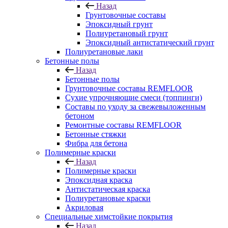
Назад
Грунтовочные составы
Эпоксидный грунт
Полиуретановый грунт
Эпоксидный антистатический грунт
Полиуретановые лаки
Бетонные полы
Назад
Бетонные полы
Грунтовочные составы REMFLOOR
Сухие упрочняющие смеси (топпинги)
Составы по уходу за свежевыложенным
бетоном
Ремонтные составы REMFLOOR
Бетонные стяжки
Фибра для бетона
Полимерные краски
Назад
Полимерные краски
Эпоксидная краска
Антистатическая краска
Полиуретановые краски
Акриловая
Специальные химстойкие покрытия
Назад