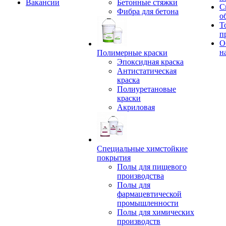
Вакансии
Бетонные стяжки
С
Фибра для бетона
о
Т
п
О
н
Полимерные краски
Эпоксидная краска
Антистатическая
краска
Полиуретановые
краски
Акриловая
Специальные химстойкие
покрытия
Полы для пищевого
производства
Полы для
фармацевтической
промышленности
Полы для химических
производств