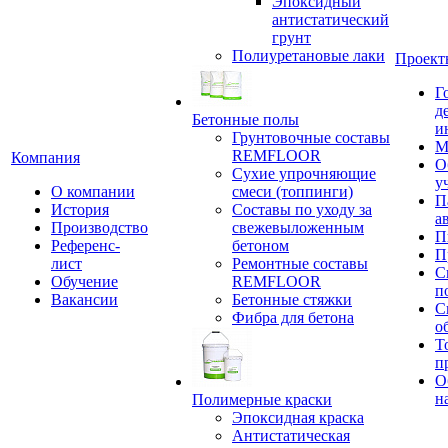
Эпоксидный
антистатический
грунт
Полиуретановые лаки
Проект
Г
д
Бетонные полы
и
Грунтовочные составы
М
REMFLOOR
Компания
О
Сухие упрочняющие
у
О компании
смеси (топпинги)
П
История
Составы по уходу за
а
Производство
свежевыложенным
П
Референс-
бетоном
П
лист
Ремонтные составы
С
Обучение
REMFLOOR
п
Вакансии
Бетонные стяжки
С
Фибра для бетона
о
Т
п
О
н
Полимерные краски
Эпоксидная краска
Антистатическая